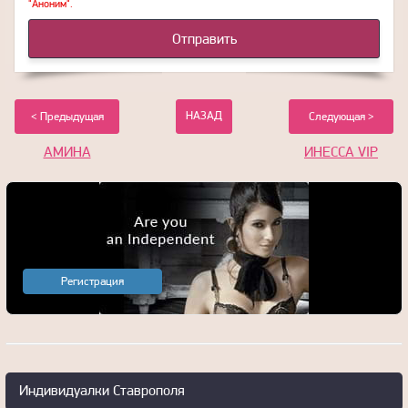
"Аноним".
Отправить
НАЗАД
< Предыдущая
Следующая >
АМИНА
ИНЕССА VIP
Регистрация
+7(961)466-73-98
Индивидуалки Ставрополя