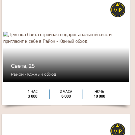
25
года
165
рост
65
вес
3
грудь
Света, 25
Район - Южный обход
1 ЧАС
2 ЧАСА
НОЧЬ
3 000
6 000
10 000